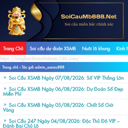
Trang Chủ
Soi cầu dự đoán XSMB
Nuôi lô khung
Kinh 
https://rongbachkimchinhxac100.com/
|
Trang chủ
›
Tác giả admin_soicau888
Soi Cầu XSMB Ngày 07/08/2026: Số VIP Thắng Lớn
Soi Cầu XSMB Ngày 06/08/2026: Dự Đoán Số Đẹp
Miễn Phí
Soi Cầu XSMB Ngày 05/08/2026: Chốt Số Giờ
Vàng
Soi Cầu 247 Ngày 04/08/2026: Độc Thủ Đô VIP –
Đánh Bại Chủ Lô