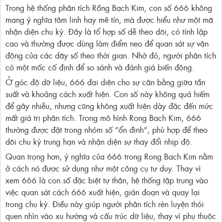
Trong hệ thống phân tích Rồng Bạch Kim, con số 666 không
mang ý nghĩa tâm linh hay mê tín, mà được hiểu như một mã
nhận diện chu kỳ. Đây là tổ hợp số dễ theo dõi, có tính lặp
cao và thường được dùng làm điểm neo để quan sát sự vận
động của các dãy số theo thời gian. Nhờ đó, người phân tích
có một mốc cố định để so sánh và đánh giá biến động.
Ở góc độ dữ liệu, 666 đại diện cho sự cân bằng giữa tần
suất và khoảng cách xuất hiện. Con số này không quá hiếm
để gây nhiễu, nhưng cũng không xuất hiện dày đặc đến mức
mất giá trị phân tích. Trong mô hình Rong Bach Kim, 666
thường được đặt trong nhóm số “ổn định”, phù hợp để theo
dõi chu kỳ trung hạn và nhận diện sự thay đổi nhịp độ.
Quan trọng hơn, ý nghĩa của 666 trong Rong Bach Kim nằm
ở cách nó được sử dụng như một công cụ tư duy. Thay vì
xem 666 là con số đặc biệt tự thân, hệ thống tập trung vào
việc quan sát cách 666 xuất hiện, gián đoạn và quay lại
trong chu kỳ. Điều này giúp người phân tích rèn luyện thói
quen nhìn vào xu hướng và cấu trúc dữ liệu, thay vì phụ thuộc