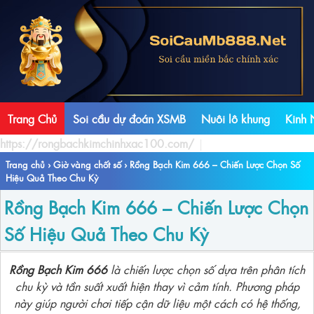
Trang Chủ
Soi cầu dự đoán XSMB
Nuôi lô khung
Kinh 
https://rongbachkimchinhxac100.com/
|
Trang chủ
›
Giờ vàng chốt số
›
Rồng Bạch Kim 666 – Chiến Lược Chọn Số
Hiệu Quả Theo Chu Kỳ
Rồng Bạch Kim 666 – Chiến Lược Chọn
Số Hiệu Quả Theo Chu Kỳ
Rồng Bạch Kim 666
là chiến lược chọn số dựa trên phân tích
chu kỳ và tần suất xuất hiện thay vì cảm tính. Phương pháp
này giúp người chơi tiếp cận dữ liệu một cách có hệ thống,