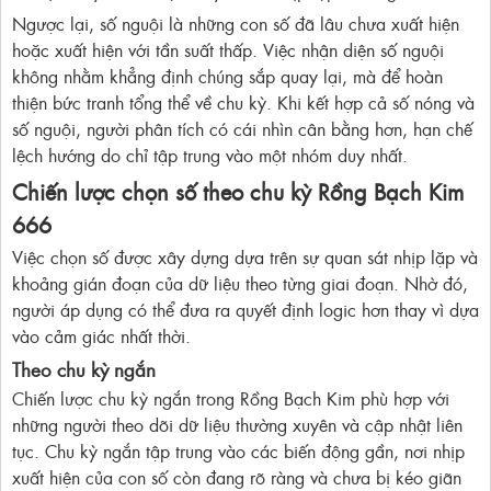
Ngược lại, số nguội là những con số đã lâu chưa xuất hiện
hoặc xuất hiện với tần suất thấp. Việc nhận diện số nguội
không nhằm khẳng định chúng sắp quay lại, mà để hoàn
thiện bức tranh tổng thể về chu kỳ. Khi kết hợp cả số nóng và
số nguội, người phân tích có cái nhìn cân bằng hơn, hạn chế
lệch hướng do chỉ tập trung vào một nhóm duy nhất.
Chiến lược chọn số theo chu kỳ Rồng Bạch Kim
666
Việc chọn số được xây dựng dựa trên sự quan sát nhịp lặp và
khoảng gián đoạn của dữ liệu theo từng giai đoạn. Nhờ đó,
người áp dụng có thể đưa ra quyết định logic hơn thay vì dựa
vào cảm giác nhất thời.
Theo chu kỳ ngắn
Chiến lược chu kỳ ngắn trong Rồng Bạch Kim phù hợp với
những người theo dõi dữ liệu thường xuyên và cập nhật liên
tục. Chu kỳ ngắn tập trung vào các biến động gần, nơi nhịp
xuất hiện của con số còn đang rõ ràng và chưa bị kéo giãn