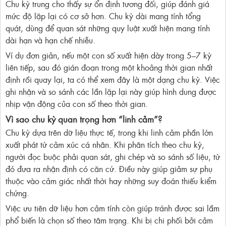
Chu kỳ trung cho thấy sự ổn định tương đối, giúp đánh giá
mức độ lặp lại có cơ sở hơn. Chu kỳ dài mang tính tổng
quát, dùng để quan sát những quy luật xuất hiện mang tính
dài hạn và hạn chế nhiễu.
Ví dụ đơn giản, nếu một con số xuất hiện dày trong 5–7 kỳ
liên tiếp, sau đó gián đoạn trong một khoảng thời gian nhất
định rồi quay lại, ta có thể xem đây là một dạng chu kỳ. Việc
ghi nhận và so sánh các lần lặp lại này giúp hình dung được
nhịp vận động của con số theo thời gian.
Vì sao chu kỳ quan trọng hơn “linh cảm”?
Chu kỳ dựa trên dữ liệu thực tế, trong khi linh cảm phần lớn
xuất phát từ cảm xúc cá nhân. Khi phân tích theo chu kỳ,
người đọc buộc phải quan sát, ghi chép và so sánh số liệu, từ
đó đưa ra nhận định có căn cứ. Điều này giúp giảm sự phụ
thuộc vào cảm giác nhất thời hay những suy đoán thiếu kiểm
chứng.
Việc ưu tiên dữ liệu hơn cảm tính còn giúp tránh được sai lầm
phổ biến là chọn số theo tâm trạng. Khi bị chi phối bởi cảm