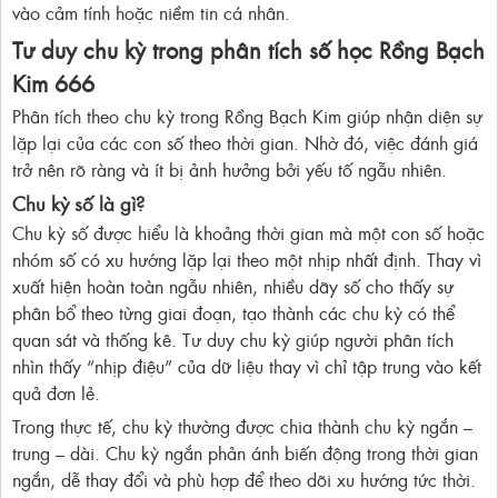
vào cảm tính hoặc niềm tin cá nhân.
Tư duy chu kỳ trong phân tích số học Rồng Bạch
Kim 666
Phân tích theo chu kỳ trong Rồng Bạch Kim giúp nhận diện sự
lặp lại của các con số theo thời gian. Nhờ đó, việc đánh giá
trở nên rõ ràng và ít bị ảnh hưởng bởi yếu tố ngẫu nhiên.
Chu kỳ số là gì?
Chu kỳ số được hiểu là khoảng thời gian mà một con số hoặc
nhóm số có xu hướng lặp lại theo một nhịp nhất định. Thay vì
xuất hiện hoàn toàn ngẫu nhiên, nhiều dãy số cho thấy sự
phân bổ theo từng giai đoạn, tạo thành các chu kỳ có thể
quan sát và thống kê. Tư duy chu kỳ giúp người phân tích
nhìn thấy “nhịp điệu” của dữ liệu thay vì chỉ tập trung vào kết
quả đơn lẻ.
Trong thực tế, chu kỳ thường được chia thành chu kỳ ngắn –
trung – dài. Chu kỳ ngắn phản ánh biến động trong thời gian
ngắn, dễ thay đổi và phù hợp để theo dõi xu hướng tức thời.