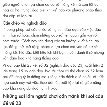
giúp người chơi lựa chọn có cơ sở thống kê mà còn tối ưu
hóa cơ hội trúng, đặc biệt khi kết hợp với phương pháp theo
dõi cặp số lặp lại.
Cầu chéo và nghịch đảo
Phương pháp soi cầu chéo và nghịch đảo dựa vào việc đảo
vị trí hai số hoặc chọn những cặp số liên quan gần với số
hôm trước. Cách này tận dụng các xu hướng xuất hiện lặp
lại, đồng thời mở rộng phạm vi lựa chọn mà vẫn có cơ sở
thống kê. Nó đặc biệt hữu ích khi bạn muốn đánh ít số nhưng
vẫn đảm bảo khả năng thắng cao.
Ví dụ: Sau khi 23 về, số 32 (nghịch đảo của 23) xuất hiện 2
lần trong 15 kỳ gần đây. Người chơi có thể chọn số 32 hôm
sau để tăng tỷ lệ thắng mà không cần đánh quá nhiều số. Kết
hợp cách này với việc theo dõi tần suất lặp lại sẽ giúp nâng
cao khả năng dự đoán chính xác.
Những sai lầm người chơi cần tránh khi soi cầu
đề về 23