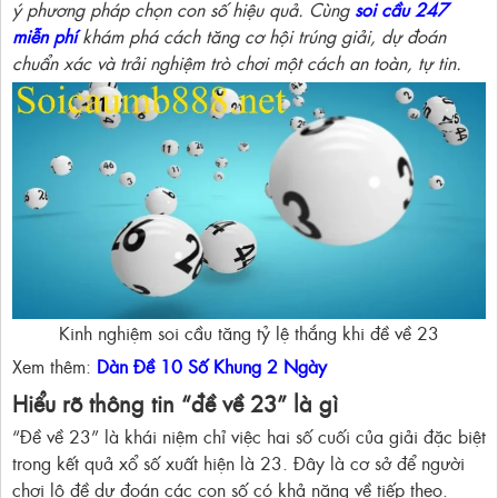
ý phương pháp chọn con số hiệu quả. Cùng
soi cầu 247
miễn phí
khám phá cách tăng cơ hội trúng giải, dự đoán
chuẩn xác và trải nghiệm trò chơi một cách an toàn, tự tin.
Kinh nghiệm soi cầu tăng tỷ lệ thắng khi đề về 23
Xem thêm:
Dàn Đề 10 Số Khung 2 Ngày
Hiểu rõ thông tin “đề về 23” là gì
“Đề về 23” là khái niệm chỉ việc hai số cuối của giải đặc biệt
trong kết quả xổ số xuất hiện là 23. Đây là cơ sở để người
chơi lô đề dự đoán các con số có khả năng về tiếp theo.