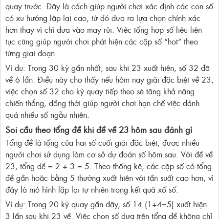
quay trước. Đây là cách giúp người chơi xác định các con số
có xu hướng lặp lại cao, từ đó đưa ra lựa chọn chính xác
hơn thay vì chỉ dựa vào may rủi. Việc tổng hợp số liệu liên
tục cũng giúp người chơi phát hiện các cặp số “hot” theo
từng giai đoạn.
Ví dụ: Trong 30 kỳ gần nhất, sau khi 23 xuất hiện, số 32 đã
về 6 lần. Điều này cho thấy nếu hôm nay giải đặc biệt về 23,
việc chọn số 32 cho kỳ quay tiếp theo sẽ tăng khả năng
chiến thắng, đồng thời giúp người chơi hạn chế việc đánh
quá nhiều số ngẫu nhiên.
Soi cầu theo tổng đề khi đề về 23 hôm sau đánh gì
Tổng đề là tổng của hai số cuối giải đặc biệt, được nhiều
người chơi sử dụng làm cơ sở dự đoán số hôm sau. Với đề về
23, tổng đề = 2 + 3 = 5. Theo thống kê, các cặp số có tổng
đề gần hoặc bằng 5 thường xuất hiện với tần suất cao hơn, vì
đây là mô hình lặp lại tự nhiên trong kết quả xổ số.
Ví dụ: Trong 20 kỳ quay gần đây, số 14 (1+4=5) xuất hiện
3 lần sau khi 23 về. Việc chọn số dựa trên tổng đề không chỉ