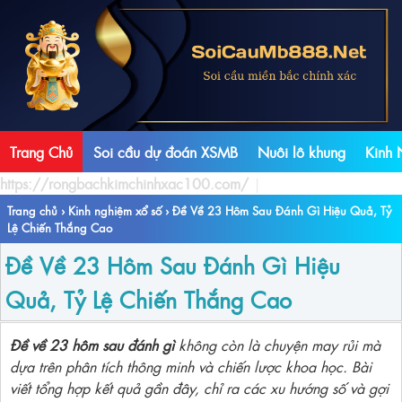
Trang Chủ
Soi cầu dự đoán XSMB
Nuôi lô khung
Kinh 
https://rongbachkimchinhxac100.com/
|
Trang chủ
›
Kinh nghiệm xổ số
›
Đề Về 23 Hôm Sau Đánh Gì Hiệu Quả, Tỷ
Lệ Chiến Thắng Cao
Đề Về 23 Hôm Sau Đánh Gì Hiệu
Quả, Tỷ Lệ Chiến Thắng Cao
Đề về 23 hôm sau đánh gì
không còn là chuyện may rủi mà
dựa trên phân tích thông minh và chiến lược khoa học. Bài
viết tổng hợp kết quả gần đây, chỉ ra các xu hướng số và gợi