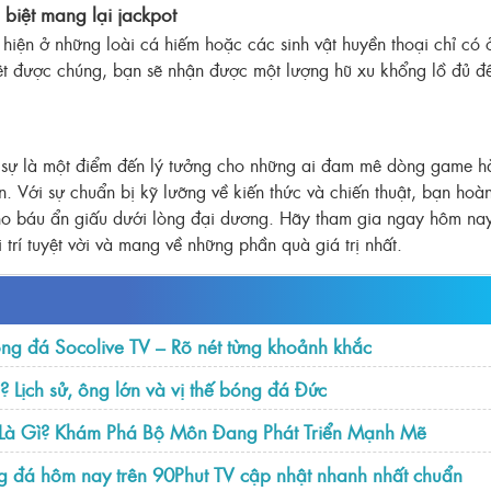
biệt mang lại jackpot
 hiện ở những loài cá hiếm hoặc các sinh vật huyền thoại chỉ có
diệt được chúng, bạn sẽ nhận được một lượng hũ xu khổng lồ đủ để
 sự là một điểm đến lý tưởng cho những ai đam mê dòng game h
n. Với sự chuẩn bị kỹ lưỡng về kiến thức và chiến thuật, bạn hoà
o báu ẩn giấu dưới lòng đại dương. Hãy tham gia ngay hôm nay
 trí tuyệt vời và mang về những phần quà giá trị nhất.
óng đá Socolive TV – Rõ nét từng khoảnh khắc
? Lịch sử, ông lớn và vị thế bóng đá Đức
 Là Gì? Khám Phá Bộ Môn Đang Phát Triển Mạnh Mẽ
ng đá hôm nay trên 90Phut TV cập nhật nhanh nhất chuẩn