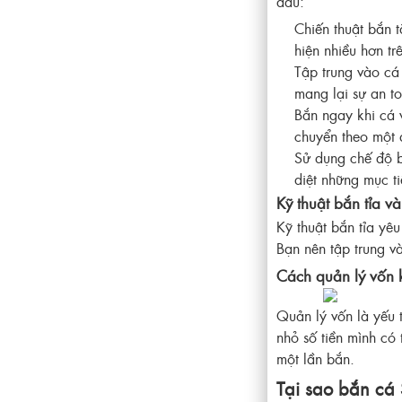
đấu:
Chiến thuật bắn 
hiện nhiều hơn tr
Tập trung vào cá 
mang lại sự an to
Bắn ngay khi cá v
chuyển theo một
Sử dụng chế độ b
diệt những mục ti
Kỹ thuật bắn tỉa 
Kỹ thuật bắn tỉa yê
Bạn nên tập trung và
Cách quản lý vốn k
Quản lý vốn là yếu t
nhỏ số tiền mình có
một lần bắn.
Tại sao bắn cá 