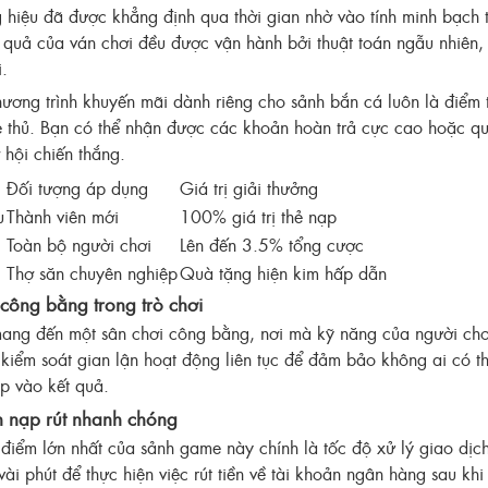
 hiệu đã được khẳng định qua thời gian nhờ vào tính minh bạch tr
t quả của ván chơi đều được vận hành bởi thuật toán ngẫu nhiên
i.
ương trình khuyến mãi dành riêng cho sảnh bắn cá luôn là điểm 
 thủ. Bạn có thể nhận được các khoản hoàn trả cực cao hoặc qu
 hội chiến thắng.
Đối tượng áp dụng
Giá trị giải thưởng
u
Thành viên mới
100% giá trị thẻ nạp
Toàn bộ người chơi
Lên đến 3.5% tổng cược
Thợ săn chuyên nghiệp
Quà tặng hiện kim hấp dẫn
công bằng trong trò chơi
ang đến một sân chơi công bằng, nơi mà kỹ năng của người chơi
 kiểm soát gian lận hoạt động liên tục để đảm bảo không ai có t
p vào kết quả.
h nạp rút nhanh chóng
điểm lớn nhất của sảnh game này chính là tốc độ xử lý giao dịc
ài phút để thực hiện việc rút tiền về tài khoản ngân hàng sau kh