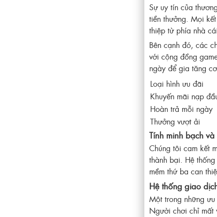
Sự uy tín của thương
tiền thưởng. Mọi kế
thiệp từ phía nhà cá
Bên cạnh đó, các ch
với cộng đồng game
ngày để gia tăng cơ
Loại hình ưu đãi
Khuyến mãi nạp đầ
Hoàn trả mỗi ngày
Thưởng vượt ải
Tính minh bạch và 
Chúng tôi cam kết m
thành bại. Hệ thống
mềm thứ ba can thiệ
Hệ thống giao dịc
Một trong những ưu 
Người chơi chỉ mất v