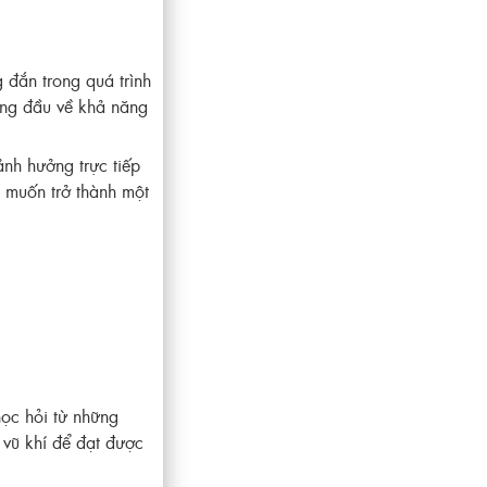
 đắn trong quá trình
ứng đầu về khả năng
nh hưởng trực tiếp
n muốn trở thành một
học hỏi từ những
 vũ khí để đạt được