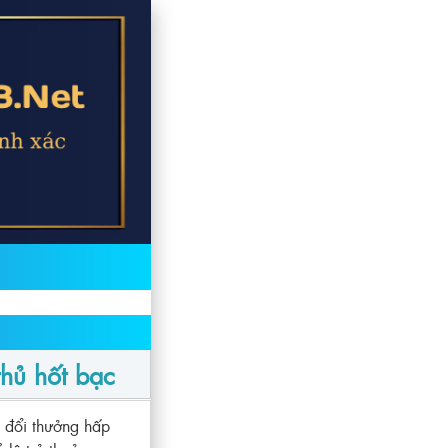
thủ hốt bạc
e đổi thưởng hấp