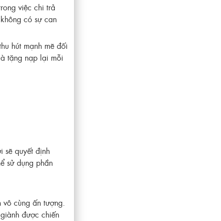
ong việc chi trả
, không có sự can
thu hút mạnh mẽ đối
à tặng nạp lại mỗi
 sẽ quyết định
hể sử dụng phần
h vô cùng ấn tượng.
i giành được chiến