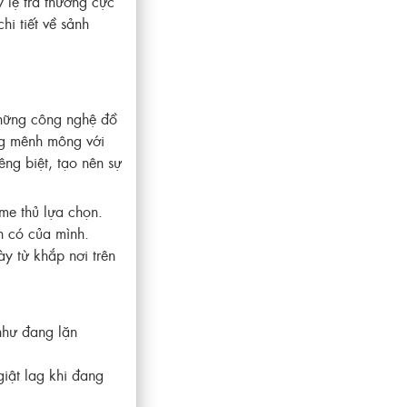
 lệ trả thưởng cực
hi tiết về sảnh
 những công nghệ đồ
ơng mênh mông với
êng biệt, tạo nên sự
me thủ lựa chọn.
n có của mình.
ày từ khắp nơi trên
như đang lặn
giật lag khi đang