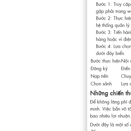
Bước 1: Truy cập
gặp phải trang 
Bước 2: Thực hiệ
hệ thống quản lý.
Bước 3: Tiến hàn
hàng hoặc ví điện
Bước 4: Lựa chọn
dưới đáy biển.
Bước thực hiện
Nội d
Đăng ký
Điền
Nạp tiền
Chuy
Chọn sảnh
Lựa 
Những chiến th
Để không lãng phí 
minh. Việc bắn vô t
bao nhiêu lợi nhuận
Dưới đây là một số 