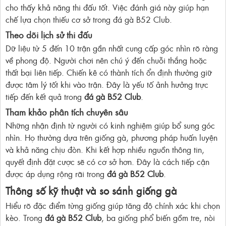
cho thấy khả năng thi đấu tốt. Việc đánh giá này giúp hạn
chế lựa chọn thiếu cơ sở trong đá gà B52 Club.
Theo dõi lịch sử thi đấu
Dữ liệu từ 5 đến 10 trận gần nhất cung cấp góc nhìn rõ ràng
về phong độ. Người chơi nên chú ý đến chuỗi thắng hoặc
thất bại liên tiếp. Chiến kê có thành tích ổn định thường giữ
được tâm lý tốt khi vào trận. Đây là yếu tố ảnh hưởng trực
tiếp đến kết quả trong
đá gà B52 Club
.
Tham khảo phân tích chuyên sâu
Những nhận định từ người có kinh nghiệm giúp bổ sung góc
nhìn. Họ thường dựa trên giống gà, phương pháp huấn luyện
và khả năng chịu đòn. Khi kết hợp nhiều nguồn thông tin,
quyết định đặt cược sẽ có cơ sở hơn. Đây là cách tiếp cận
được áp dụng rộng rãi trong
đá gà B52 Club
.
Thông số kỹ thuật và so sánh giống gà
Hiểu rõ đặc điểm từng giống giúp tăng độ chính xác khi chọn
kèo. Trong
đá gà B52 Club
, ba giống phổ biến gồm tre, nòi