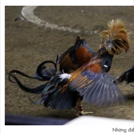
Những điều cần biết về đá