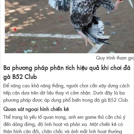
Quy trình tham gia đấu trường 
Ba phương pháp phân tích hiệu quả khi chơi đá
gà B52 Club
Để nâng cao khả năng thắng, người chơi cần xây dựng cách
tiếp cận dựa trên dữ liệu thay vì cảm nhận. Dưới đây là ba
phương pháp được áp dụng phổ biến trong đá gà B52 Club.
Quan sát ngoại hình chiến kê
Thể trạng là yếu tố quan trọng, anh em game thủ cần chú ý
đến dáng đứng, độ linh hoạt và phản xạ. Một chiến kê có
thân hình cân đối, chân chắc và ánh mắt linh hoạt thường