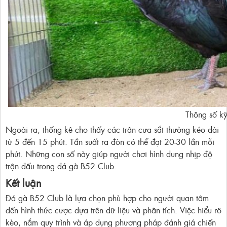
Thông số kỹ thuật và so sá
Ngoài ra, thống kê cho thấy các trận cựa sắt thường kéo dài
từ 5 đến 15 phút. Tần suất ra đòn có thể đạt 20-30 lần mỗi
phút. Những con số này giúp người chơi hình dung nhịp độ
trận đấu trong đá gà B52 Club.
Kết luận
Đá gà B52 Club là lựa chọn phù hợp cho người quan tâm
đến hình thức cược dựa trên dữ liệu và phân tích. Việc hiểu rõ
kèo, nắm quy trình và áp dụng phương pháp đánh giá chiến