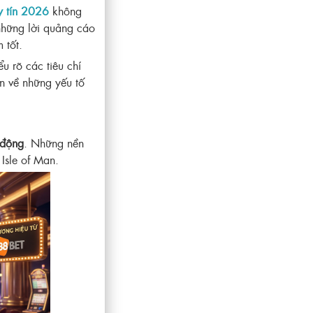
y tín 2026
không
 những lời quảng cáo
 tốt.
u rõ các tiêu chí
n về những yếu tố
 động
. Những nền
Isle of Man.