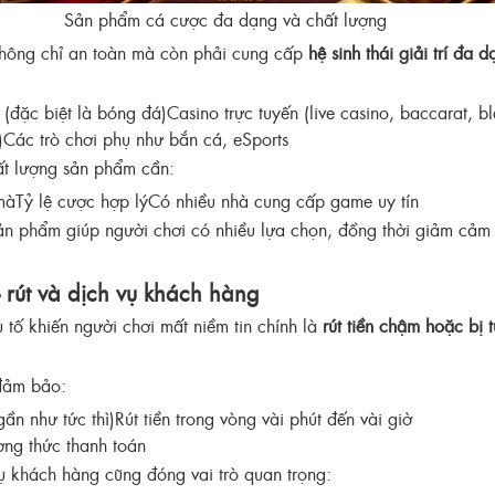
m cá cược đa dạng và chất lượng
không chỉ an toàn mà còn phải cung cấp
hệ sinh thái giải trí đa 
 (đặc biệt là bóng đá)
Casino trực tuyến (live casino, baccarat, b
)
Các trò chơi phụ như bắn cá, eSports
ất lượng sản phẩm cần:
mà
Tỷ lệ cược hợp lý
Có nhiều nhà cung cấp game uy tín
ản phẩm giúp người chơi có nhiều lựa chọn, đồng thời giảm cảm
 rút và dịch vụ khách hàng
 tố khiến người chơi mất niềm tin chính là
rút tiền chậm hoặc bị 
 đảm bảo:
ần như tức thì)
Rút tiền trong vòng vài phút đến vài giờ
ơng thức thanh toán
ụ khách hàng cũng đóng vai trò quan trọng: