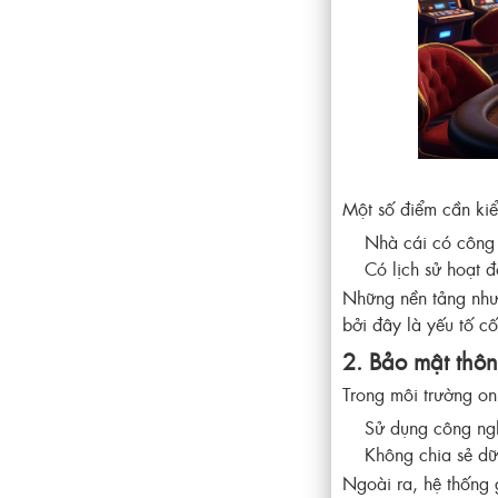
Giấy 
Một số điểm cần kiể
Nhà cái có công
Có lịch sử hoạt đ
Những nền tảng nh
bởi đây là yếu tố cố
2. Bảo mật thôn
Trong môi trường on
Sử dụng công ng
Không chia sẻ dữ
Ngoài ra, hệ thống 