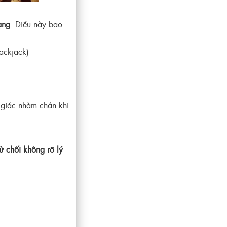
dạng
. Điều này bao
lackjack)
 giác nhàm chán khi
từ chối không rõ lý