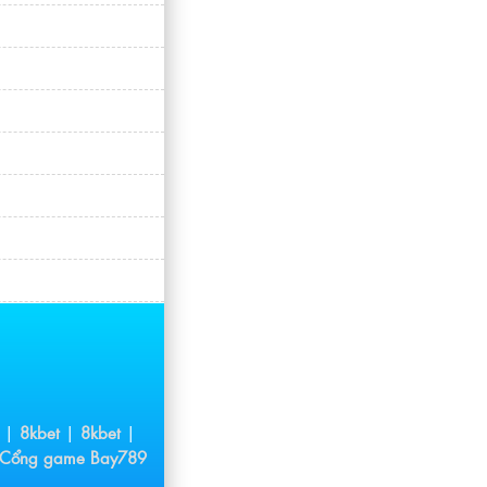
|
8kbet
|
8kbet
|
Cổng game Bay789