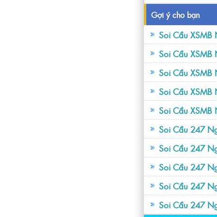
Gợi ý cho bạn
Soi Cầu XSMB 
Soi Cầu XSMB 
Soi Cầu XSMB 
Soi Cầu XSMB 
Soi Cầu XSMB 
Soi Cầu 247 Ng
Soi Cầu 247 Ng
Soi Cầu 247 N
Soi Cầu 247 N
Soi Cầu 247 N