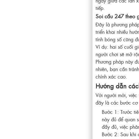
ngày giữa các lần x
tiếp.
Soi cầu 247 theo g
Đây là phương pháp 
triển khai nhiều hư
tính bóng số cũng đ
Ví dụ: hai số cuối 
người chơi sẽ mở rộ
Phương pháp này đượ
nhiên, bạn cần trán
chính xác cao.
Hướng dẫn cách
Với người mới, việc 
đây là các bước cơ
Bước 1: Trước ti
này đủ để quan sá
đầy đủ, việc phân
Bước 2: Sau khi 