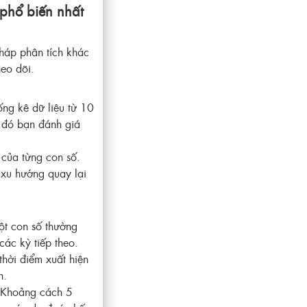
phổ biến nhất
háp phân tích khác
eo dõi.
ống kê dữ liệu từ 10
ừ đó bạn đánh giá
của từng con số.
 xu hướng quay lại
ột con số thường
ác kỳ tiếp theo.
thời điểm xuất hiện
h.
. Khoảng cách 5