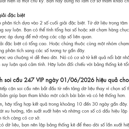
uất hiện là một chu kỳ. Bạn hãy dùng nó làm cơ sở tham khảo c
iải đặc biệt
phân tích dựa vào 2 số cuối giải đặc biệt. Từ dữ liệu trọng tâm
ớng suy luận. Bạn có thể tính tổng hai số hoặc xét chạm hàng chụ
ược áp dụng để mở rộng các cặp số liên quan.
giải đặc biệt có tổng cao. Hoặc chúng thuộc cùng một nhóm chạm 
ng phân tích sang các số tương tự gần đây.
c ưa chuộng vì dễ theo dõi. Nó có cơ sở từ kết quả nổi bật nhấ
h suy luận quá cảm tính. Hãy luôn đối chiếu với bảng thống kê tổ
 soi cầu 247 VIP ngày 01/06/2026 hiệu quả cho
tiếp cận soi cầu nên bắt đầu từ nền tảng dữ liệu thay vì chọn số 
 bản giúp bạn tham khảo một cách bài bản và có hệ thống hơn.
ên, hãy tổng hợp kết quả trong khoảng 10 đến 30 ngày gần đây.
t xu hướng, tần suất xuất hiện và những con số có dấu hiệu lặp 
 tích càng có cơ sở.
có dữ liệu, bạn nên lập bảng thống kê để theo dõi số lần xuất hi