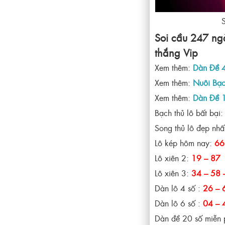
Soi cầu 247 ng
thắng Vip
Xem thêm:
Dàn Đề 
Xem thêm:
Nuôi Bạc
Xem thêm:
Dàn Đề 1
Bạch thủ lô bất bại
Song thủ lô đẹp nh
Lô kép hôm nay:
66
Lô xiên 2:
19 – 87
Lô xiên 3:
34 – 58 
Dàn lô 4 số :
26 – 
Dàn lô 6 số :
04 – 
Dàn đề 20 số miễn p