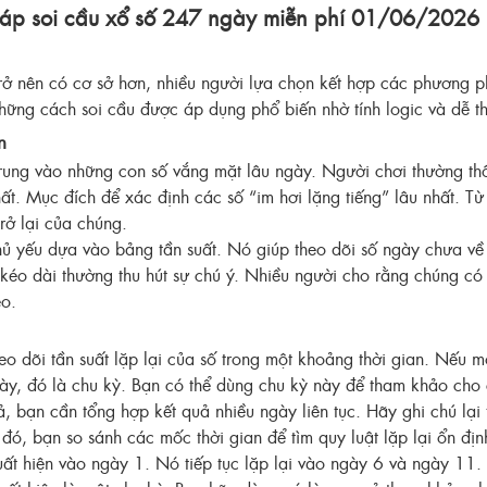
p soi cầu xổ số 247 ngày miễn phí 01/06/2026 
rở nên có cơ sở hơn, nhiều người lựa chọn kết hợp các phương p
hững cách soi cầu được áp dụng phổ biến nhờ tính logic và dễ th
n
trung vào những con số vắng mặt lâu ngày. Người chơi thường th
t. Mục đích để xác định các số “im hơi lặng tiếng” lâu nhất. T
rở lại của chúng.
 yếu dựa vào bảng tần suất. Nó giúp theo dõi số ngày chưa về 
éo dài thường thu hút sự chú ý. Nhiều người cho rằng chúng có
eo.
o dõi tần suất lặp lại của số trong một khoảng thời gian. Nếu m
ày, đó là chu kỳ. Bạn có thể dùng chu kỳ này để tham khảo cho c
, bạn cần tổng hợp kết quả nhiều ngày liên tục. Hãy ghi chú lại 
đó, bạn so sánh các mốc thời gian để tìm quy luật lặp lại ổn địn
uất hiện vào ngày 1. Nó tiếp tục lặp lại vào ngày 6 và ngày 11