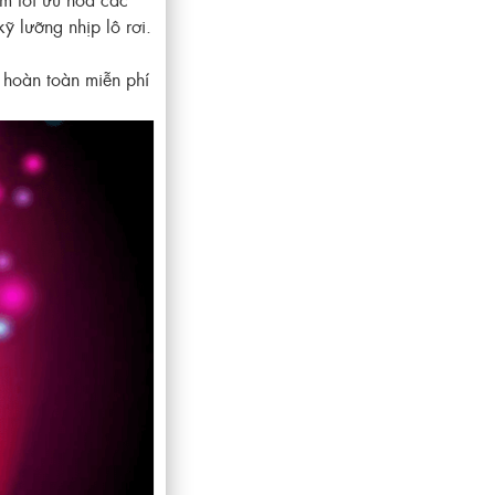
ỹ lưỡng nhịp lô rơi.
u hoàn toàn miễn phí