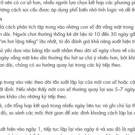
rở nên có cơ sở hơn, nhiều người lựa chọn kết hợp các phương p
hững cách soi cầu được áp dụng phổ biến nhờ tính logic và dễ th
n
 là cách phân tích tập trung vào những con số đã vắng mặt trong
n dài. Người chơi thường thống kê dữ liệu từ 10 đến 30 ngày gầ
“im hơi lặng tiếng” lâu nhất, từ đó đánh giá khả năng xuất hiện tr
ủ yếu dựa vào bảng tần suất nhằm theo dõi số ngày chưa về của
gày vắng mặt kéo dài thường thu hút sự chú ý nhiều hơn, bởi kh
an dài, chúng có xu hướng quay lại trong các kỳ tiếp theo.
 trung vào việc theo dõi tần suất lặp lại của một con số hoặc cặ
ất định. Nếu nhận thấy một con số thường quay lại sau 5–7 ngày,
am khảo cho những kỳ tiếp theo.
 cần tổng hợp kết quả trong nhiều ngày liên tục và ghi chú lại t
 đó, so sánh các mốc thời gian để xác định khoảng cách lặp lại
uất hiện vào ngày 1, tiếp tục lặp lại vào ngày 6 và sau đó là n