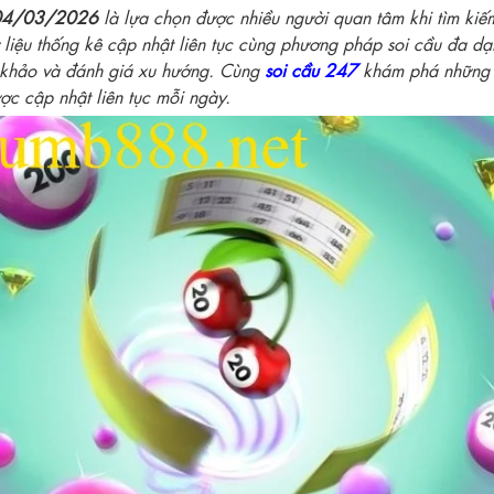
04/03/2026
là lựa chọn được nhiều người quan tâm khi tìm kiếm
 liệu thống kê cập nhật liên tục cùng phương pháp soi cầu đa dạ
 khảo và đánh giá xu hướng. Cùng
soi cầu 247
khám phá những ph
ợc cập nhật liên tục mỗi ngày.