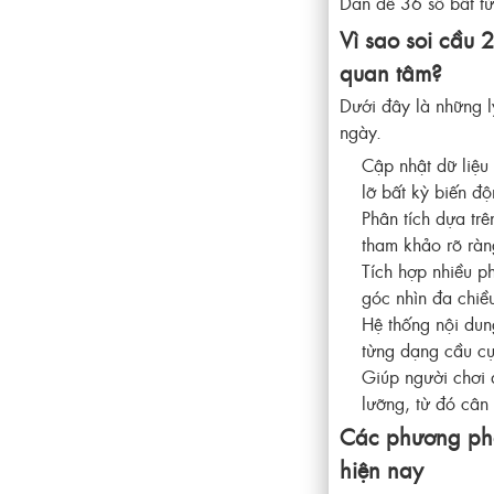
Dàn đề 36 số bất tử
Vì sao soi cầu
quan tâm?
Dưới đây là những l
ngày.
Cập nhật dữ liệu
lỡ bất kỳ biến đ
Phân tích dựa trên
tham khảo rõ ràng
Tích hợp nhiều p
góc nhìn đa chiề
Hệ thống nội dun
từng dạng cầu cụ
Giúp người chơi 
lưỡng, từ đó cân
Các phương phá
hiện nay