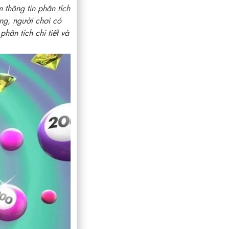
 thông tin phân tích
ng, người chơi có
ân tích chi tiết và