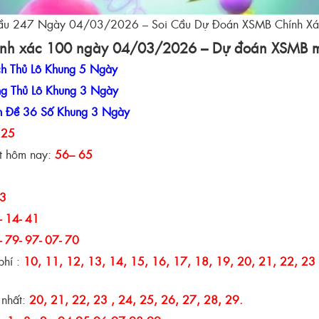
ầu 247 Ngày 04/03/2026 – Soi Cầu Dự Đoán XSMB Chính X
hính xác 100 ngày 04/03/2026 – Dự đoán XSMB m
h Thủ Lô Khung 5 Ngày
g Thủ Lô Khung 3 Ngày
n Đề 36 Số Khung 3 Ngày
:
25
ất hôm nay:
56– 65
73
- 14- 41
- 79- 97- 07- 70
hí :
10, 11, 12, 13, 14, 15, 16, 17, 18, 19, 20, 21, 22, 23 
 nhất:
20, 21, 22, 23 , 24, 25, 26, 27, 28, 29.