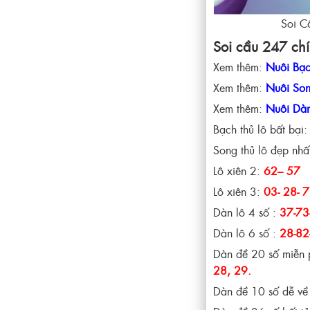
Soi C
Soi cầu 247 c
Xem thêm:
Nuôi Bạc
Xem thêm:
Nuôi Son
Xem thêm:
Nuôi Dà
Bạch thủ lô bất bại
Song thủ lô đẹp nh
Lô xiên 2:
62– 57
Lô xiên 3:
03- 28- 
Dàn lô 4 số :
37-73
Dàn lô 6 số :
28-82
Dàn đề 20 số miễn p
28, 29.
Dàn đề 10 số dễ về