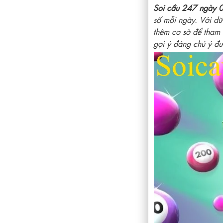
Soi cầu 247
ngày 
số mỗi ngày. Với dữ
thêm cơ sở để tham
gợi ý đáng chú ý đư