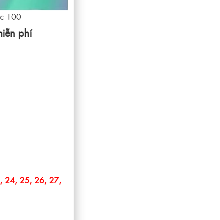
ác 100
iễn phí
, 24, 25, 26, 27,