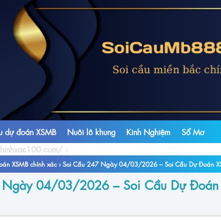
ầu dự đoán XSMB
Nuôi lô khung
Kinh Nghiệm
Sổ Mơ
chinhxac100.com/
|
đoán XSMB chính xác
›
Soi Cầu 247 Ngày 04/03/2026 – Soi Cầu Dự Đoán X
 Ngày 04/03/2026 – Soi Cầu Dự Đoán