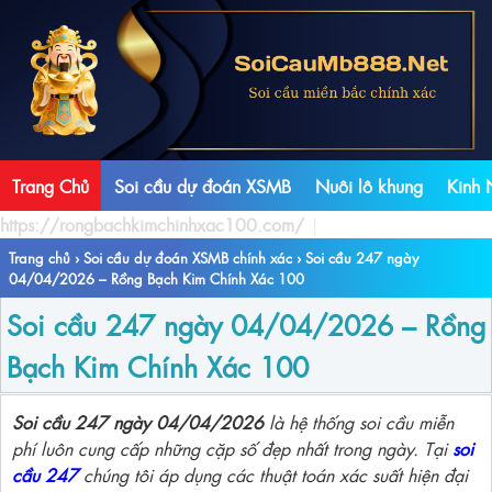
Trang Chủ
Soi cầu dự đoán XSMB
Nuôi lô khung
Kinh 
https://rongbachkimchinhxac100.com/
|
Trang chủ
›
Soi cầu dự đoán XSMB chính xác
›
Soi cầu 247 ngày
04/04/2026 – Rồng Bạch Kim Chính Xác 100
Soi cầu 247 ngày 04/04/2026 – Rồng
Bạch Kim Chính Xác 100
Soi cầu 247
ngày 04/04/2026
là hệ thống soi cầu miễn
phí luôn cung cấp những cặp số đẹp nhất trong ngày. Tại
soi
cầu 247
chúng tôi áp dụng các thuật toán xác suất hiện đại