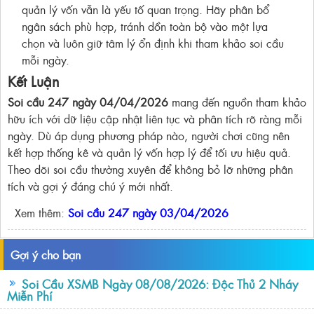
quản lý vốn vẫn là yếu tố quan trọng. Hãy phân bổ
ngân sách phù hợp, tránh dồn toàn bộ vào một lựa
chọn và luôn giữ tâm lý ổn định khi tham khảo soi cầu
mỗi ngày.
Kết Luận
Soi cầu 247 ngày 04/04/2026
mang đến nguồn tham khảo
hữu ích với dữ liệu cập nhật liên tục và phân tích rõ ràng mỗi
ngày. Dù áp dụng phương pháp nào, người chơi cũng nên
kết hợp thống kê và quản lý vốn hợp lý để tối ưu hiệu quả.
Theo dõi soi cầu thường xuyên để không bỏ lỡ những phân
tích và gợi ý đáng chú ý mới nhất.
Xem thêm:
Soi cầu 247 ngày 03/04/2026
Gợi ý cho bạn
Soi Cầu XSMB Ngày 08/08/2026: Độc Thủ 2 Nháy
Miễn Phí