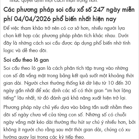
Các phương pháp soi cầu xổ số 247 ngày miễn
phí 04/04/2026 phổ biến nhất hiện nay
Để việc tham khảo trở nên có cơ sở hơn, nhiều người lựa
chọn kết hợp các phương pháp phân tích khác nhau. Dưới
đây là những cách soi cầu được áp dụng phổ biến nhờ tính
logic và dễ theo dõi.
Soi cầu theo lô gan
Soi cầu theo lô gan là cách phân tích tập trung vào những
con số đã vắng mặt trong bảng kết quả suốt một khoảng thời
gian dài. Người chơi thường thống kê dữ liệu từ 10 đến 30
ngày gần nhất để xác định các số có thời gian “im hơi lặng
tiếng” lâu nhất, từ đó đánh giá khả năng xuất hiện trở lại.
Phương pháp này chủ yếu dựa vào bảng tần suất nhằm theo
dõi số ngày chưa về của từng con số. Những số có chuỗi
ngày vắng mặt kéo dài thường thu hút sự chú ý nhiều hơn, bởi
không ít người cho rằng sau một thời gian dài, chúng có xu
hướng quay lại trong các kỳ tiếp theo.