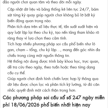
đảo người chơi quan tâm và theo dõi mỗi ngày.
Cập nhật dữ liệu và bảng thống kê liên tục 24/7, bám
sát từng kỳ quay giúp người chơi không bỏ lỡ bất kỳ
biến động quan trọng nào.
Phân tích dựa trên số liệu thực tế, tần suất xuất hiện và
quy luật lặp lại theo chu kỳ, tạo nền tảng tham khảo rõ
ràng thay vì lựa chọn theo cảm tính.
Tích hợp nhiều phương pháp soi cầu phổ biến như lô
gan, chạm – tổng, chu kỳ lặp…, mang đến góc nhìn đa
chiều trong cùng một nguồn thông tin.
Hệ thống nội dung được trình bày khoa học, trực quan,
dễ tra cứu theo ngày, theo tuần hoặc theo từng dạng
cầu cụ thể.
Giúp người chơi định hình chiến lược hợp lý thông qua
dữ liệu được chọn lọc và phân tích kỹ lưỡng, từ đó cân
nhắc quyết định một cách thận trọng hơn.
Các phương pháp soi cầu xổ số 247 ngày miễn
phí 18/06/2026 phổ biến nhất hiện nay