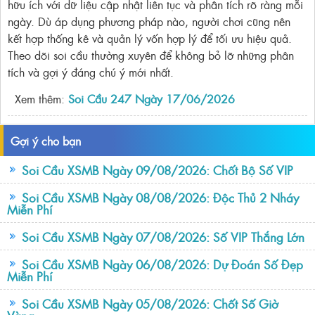
hữu ích với dữ liệu cập nhật liên tục và phân tích rõ ràng mỗi
ngày. Dù áp dụng phương pháp nào, người chơi cũng nên
kết hợp thống kê và quản lý vốn hợp lý để tối ưu hiệu quả.
Theo dõi soi cầu thường xuyên để không bỏ lỡ những phân
tích và gợi ý đáng chú ý mới nhất.
Xem thêm:
Soi Cầu 247 Ngày 17/06/2026
Gợi ý cho bạn
Soi Cầu XSMB Ngày 09/08/2026: Chốt Bộ Số VIP
Soi Cầu XSMB Ngày 08/08/2026: Độc Thủ 2 Nháy
Miễn Phí
Soi Cầu XSMB Ngày 07/08/2026: Số VIP Thắng Lớn
Soi Cầu XSMB Ngày 06/08/2026: Dự Đoán Số Đẹp
Miễn Phí
Soi Cầu XSMB Ngày 05/08/2026: Chốt Số Giờ