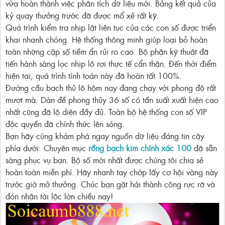
vừa hoàn thành việc phân tích dữ liệu mới. Bảng kết quả của
kỳ quay thưởng trước đã được mổ xẻ rất kỹ.
Quá trình kiểm tra nhịp lật liên tục của các con số được triển
khai nhanh chóng. Hệ thống thông minh giúp loại bỏ hoàn
toàn những cặp số tiềm ẩn rủi ro cao. Bộ phận kỹ thuật đã
tiến hành sàng lọc nhịp lô rơi thực tế cẩn thận. Đến thời điểm
hiện tại, quá trình tính toán này đã hoàn tất 100%.
Đường cầu bạch thủ lô hôm nay đang chạy với phong độ rất
mượt mà. Dàn đề phong thủy 36 số có tần suất xuất hiện cao
nhất cũng đã lộ diện đầy đủ. Toàn bộ hệ thống con số VIP
độc quyền đã chính thức lên sóng.
Bạn hãy cùng khám phá ngay nguồn dữ liệu đáng tin cậy
phía dưới. Chuyên mục
rồng bạch kim chính xác 100
đã sẵn
sàng phục vụ bạn. Bộ số mới nhất được chúng tôi chia sẻ
hoàn toàn miễn phí. Hãy nhanh tay chớp lấy cơ hội vàng này
trước giờ mở thưởng. Chúc bạn gặt hái thành công rực rỡ và
đón nhận tài lộc lớn chiều nay!