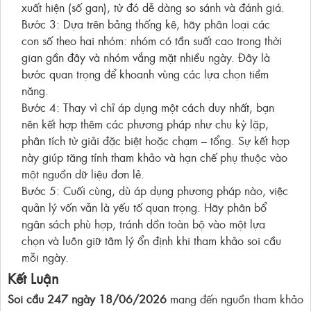
xuất hiện (số gan), từ đó dễ dàng so sánh và đánh giá.
Bước 3: Dựa trên bảng thống kê, hãy phân loại các
con số theo hai nhóm: nhóm có tần suất cao trong thời
gian gần đây và nhóm vắng mặt nhiều ngày. Đây là
bước quan trọng để khoanh vùng các lựa chọn tiềm
năng.
Bước 4: Thay vì chỉ áp dụng một cách duy nhất, bạn
nên kết hợp thêm các phương pháp như chu kỳ lặp,
phân tích từ giải đặc biệt hoặc chạm – tổng. Sự kết hợp
này giúp tăng tính tham khảo và hạn chế phụ thuộc vào
một nguồn dữ liệu đơn lẻ.
Bước 5: Cuối cùng, dù áp dụng phương pháp nào, việc
quản lý vốn vẫn là yếu tố quan trọng. Hãy phân bổ
ngân sách phù hợp, tránh dồn toàn bộ vào một lựa
chọn và luôn giữ tâm lý ổn định khi tham khảo soi cầu
mỗi ngày.
Kết Luận
Soi cầu 247 ngày 18/06/2026
mang đến nguồn tham khảo