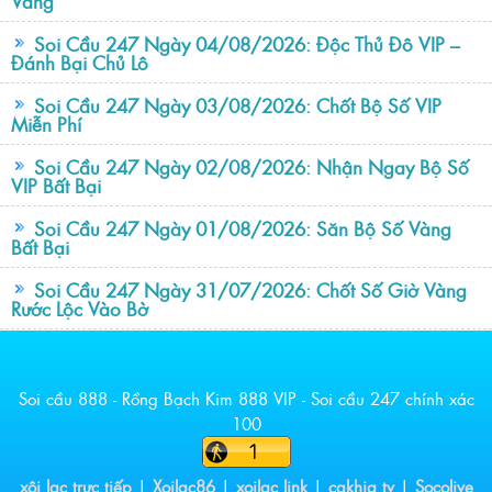
Vàng
Soi Cầu 247 Ngày 04/08/2026: Độc Thủ Đô VIP –
Đánh Bại Chủ Lô
Soi Cầu 247 Ngày 03/08/2026: Chốt Bộ Số VIP
Miễn Phí
Soi Cầu 247 Ngày 02/08/2026: Nhận Ngay Bộ Số
VIP Bất Bại
Soi Cầu 247 Ngày 01/08/2026: Săn Bộ Số Vàng
Bất Bại
Soi Cầu 247 Ngày 31/07/2026: Chốt Số Giờ Vàng
Rước Lộc Vào Bờ
Soi cầu 888 - Rồng Bạch Kim 888 VIP - Soi cầu 247 chính xác
100
xôi lạc trực tiếp
|
Xoilac86
|
xoilac link
|
cakhia tv
|
Socolive