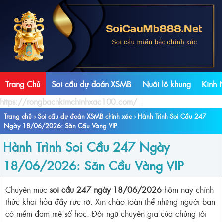
Trang Chủ
Soi cầu dự đoán XSMB
Nuôi lô khung
Kinh 
https://rongbachkimchinhxac100.com/
|
Trang chủ
›
Soi cầu dự đoán XSMB chính xác
›
Hành Trình Soi Cầu 247
Ngày 18/06/2026: Săn Cầu Vàng VIP
Hành Trình Soi Cầu 247 Ngày
18/06/2026: Săn Cầu Vàng VIP
Chuyên mục
soi cầu 247 ngày 18/06/2026
hôm nay chính
thức khai hỏa đầy rực rỡ. Xin chào toàn thể những người bạn
có niềm đam mê số học. Đội ngũ chuyên gia của chúng tôi