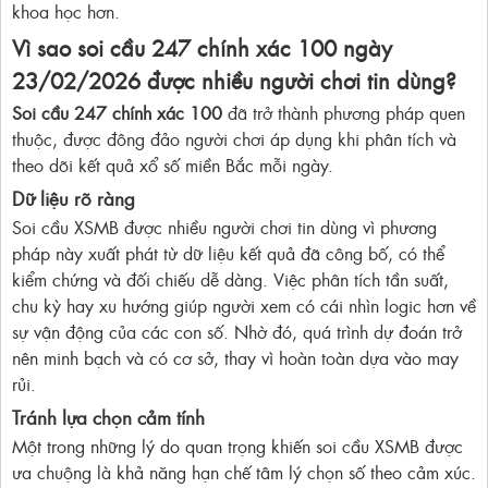
khoa học hơn.
Vì sao soi cầu 247 chính xác 100 ngày
23/02/2026 được nhiều người chơi tin dùng?
Soi cầu 247 chính xác 100
đã trở thành phương pháp quen
thuộc, được đông đảo người chơi áp dụng khi phân tích và
theo dõi kết quả xổ số miền Bắc mỗi ngày.
Dữ liệu rõ ràng
Soi cầu XSMB được nhiều người chơi tin dùng vì phương
pháp này xuất phát từ dữ liệu kết quả đã công bố, có thể
kiểm chứng và đối chiếu dễ dàng. Việc phân tích tần suất,
chu kỳ hay xu hướng giúp người xem có cái nhìn logic hơn về
sự vận động của các con số. Nhờ đó, quá trình dự đoán trở
nên minh bạch và có cơ sở, thay vì hoàn toàn dựa vào may
rủi.
Tránh lựa chọn cảm tính
Một trong những lý do quan trọng khiến soi cầu XSMB được
ưa chuộng là khả năng hạn chế tâm lý chọn số theo cảm xúc.