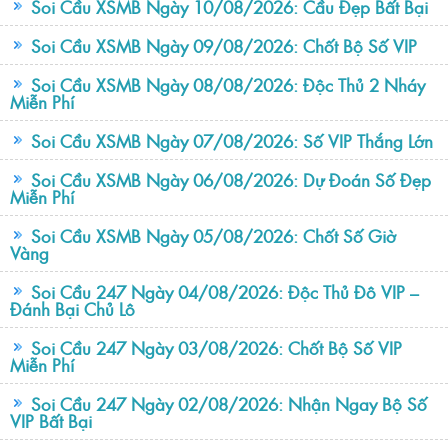
Soi Cầu XSMB Ngày 10/08/2026: Cầu Đẹp Bất Bại
Soi Cầu XSMB Ngày 09/08/2026: Chốt Bộ Số VIP
Soi Cầu XSMB Ngày 08/08/2026: Độc Thủ 2 Nháy
Miễn Phí
Soi Cầu XSMB Ngày 07/08/2026: Số VIP Thắng Lớn
Soi Cầu XSMB Ngày 06/08/2026: Dự Đoán Số Đẹp
Miễn Phí
Soi Cầu XSMB Ngày 05/08/2026: Chốt Số Giờ
Vàng
Soi Cầu 247 Ngày 04/08/2026: Độc Thủ Đô VIP –
Đánh Bại Chủ Lô
Soi Cầu 247 Ngày 03/08/2026: Chốt Bộ Số VIP
Miễn Phí
Soi Cầu 247 Ngày 02/08/2026: Nhận Ngay Bộ Số
VIP Bất Bại