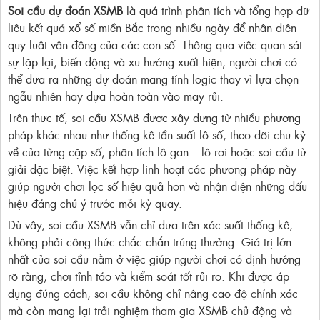
Soi cầu dự đoán XSMB
là quá trình phân tích và tổng hợp dữ
liệu kết quả xổ số miền Bắc trong nhiều ngày để nhận diện
quy luật vận động của các con số. Thông qua việc quan sát
sự lặp lại, biến động và xu hướng xuất hiện, người chơi có
thể đưa ra những dự đoán mang tính logic thay vì lựa chọn
ngẫu nhiên hay dựa hoàn toàn vào may rủi.
Trên thực tế, soi cầu XSMB được xây dựng từ nhiều phương
pháp khác nhau như thống kê tần suất lô số, theo dõi chu kỳ
về của từng cặp số, phân tích lô gan – lô rơi hoặc soi cầu từ
giải đặc biệt. Việc kết hợp linh hoạt các phương pháp này
giúp người chơi lọc số hiệu quả hơn và nhận diện những dấu
hiệu đáng chú ý trước mỗi kỳ quay.
Dù vậy, soi cầu XSMB vẫn chỉ dựa trên xác suất thống kê,
không phải công thức chắc chắn trúng thưởng. Giá trị lớn
nhất của soi cầu nằm ở việc giúp người chơi có định hướng
rõ ràng, chơi tỉnh táo và kiểm soát tốt rủi ro. Khi được áp
dụng đúng cách, soi cầu không chỉ nâng cao độ chính xác
mà còn mang lại trải nghiệm tham gia XSMB chủ động và