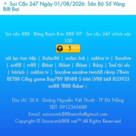
Soi Cầu 247 Ngày 01/08/2026: Săn Bộ Số Vàng
Bất Bại
Soi cầu 888 - Rồng Bạch Kim 888 VIP - Soi cầu 247 chính xác
100
xôi lạc trực tiếp
|
Xoilac86
|
xoilac link
|
cakhia tv
|
Socolive
|
sut88
|
tv88
|
8kbet
|
8kbet
|
8kbet
|
8day
|
Tool tài xỉu
|
hitclub
|
cakhia tv
|
Socolive
socolive
twin68
rikvip
78win
BET88
Cổng game Bay789
XIN88
S 666
LV88
bk8
KU3933
sut88
TR88
8xbet
|
Địa chỉ: Số 6 - Đường Nguyễn Viết Thuật - TP Đà Nẵng
SĐT: 0912345688
Email: soicaumb888netinfo@gmail.com
Copyright © Soicaumb888.net™ All Rights Reserved