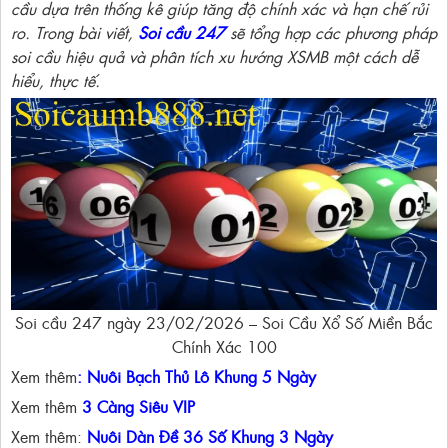
cầu dựa trên thống kê giúp tăng độ chính xác và hạn chế rủi
ro. Trong bài viết,
Soi cầu 247
sẽ tổng hợp các phương pháp
soi cầu hiệu quả và phân tích xu hướng XSMB một cách dễ
hiểu, thực tế.
Soi cầu 247 ngày 23/02/2026 – Soi Cầu Xổ Số Miền Bắc
Chính Xác 100
Xem thêm
:
Nuôi Bạch Thủ Lô Khung 5 Ngày
Xem thêm
3 Càng Siêu VIP
Xem thêm:
Nuôi Dàn Đề 36 Số Khung 3 Ngày