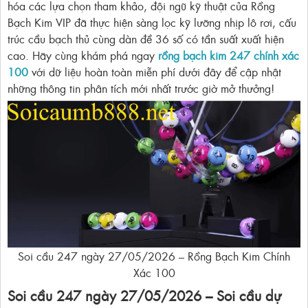
hóa các lựa chọn tham khảo, đội ngũ kỹ thuật của Rồng
Bạch Kim VIP đã thực hiện sàng lọc kỹ lưỡng nhịp lô rơi, cấu
trúc cầu bạch thủ cùng dàn đề 36 số có tần suất xuất hiện
cao. Hãy cùng khám phá ngay
rồng bạch kim 247 chính xác
100
với dữ liệu hoàn toàn miễn phí dưới đây để cập nhật
những thông tin phân tích mới nhất trước giờ mở thưởng!
Soi cầu 247 ngày 27/05/2026 – Rồng Bạch Kim Chính
Xác 100
Soi cầu 247 ngày 27/05/2026 – Soi cầu dự