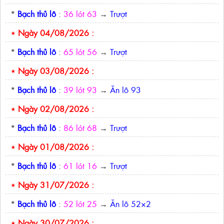
*
Bạch thủ lô
:
36 lót 63
→
Trượt
⋆ Ngày 04/08/2026 :
*
Bạch thủ lô
:
65 lót 56
→
Trượt
⋆ Ngày 03/08/2026 :
*
Bạch thủ lô
:
39 lót 93
→
Ăn lô 93
⋆ Ngày 02/08/2026 :
*
Bạch thủ lô
:
86 lót 68
→
Trượt
⋆ Ngày 01/08/2026 :
*
Bạch thủ lô
:
61 lót 16
→
Trượt
⋆ Ngày 31/07/2026 :
*
Bạch thủ lô
:
52 lót 25
→
Ăn lô 52×2
⋆ Ngày 30/07/2026 :