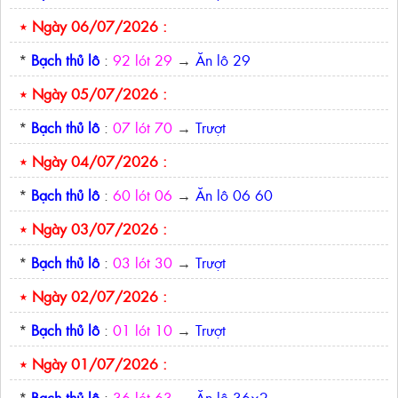
⋆ Ngày 06/07/2026 :
*
Bạch thủ lô
:
92 lót 29
→
Ăn lô 29
⋆ Ngày 05/07/2026 :
*
Bạch thủ lô
:
07 lót 70
→
Trượt
⋆ Ngày 04/07/2026 :
*
Bạch thủ lô
:
60 lót 06
→
Ăn lô 06 60
⋆ Ngày 03/07/2026 :
*
Bạch thủ lô
:
03 lót 30
→
Trượt
⋆ Ngày 02/07/2026 :
*
Bạch thủ lô
:
01 lót 10
→
Trượt
⋆ Ngày 01/07/2026 :
*
Bạch thủ lô
:
36 lót 63
→
Ăn lô 36×2