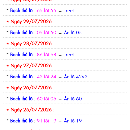
*
Bạch thủ lô
:
65 lót 56
→
Trượt
⋆ Ngày 29/07/2026 :
*
Bạch thủ lô
:
05 lót 50
→
Ăn lô 05
⋆ Ngày 28/07/2026 :
*
Bạch thủ lô
:
86 lót 68
→
Trượt
⋆ Ngày 27/07/2026 :
*
Bạch thủ lô
:
42 lót 24
→
Ăn lô 42×2
⋆ Ngày 26/07/2026 :
*
Bạch thủ lô
:
60 lót 06
→
Ăn lô 60
⋆ Ngày 25/07/2026 :
*
Bạch thủ lô
:
91 lót 19
→
Ăn lô 19