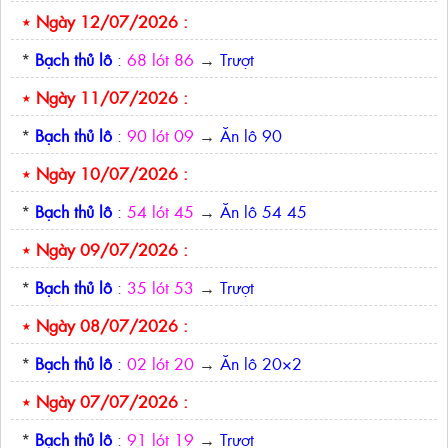
⋆ Ngày 12/07/2026 :
*
Bạch thủ lô
:
68 lót 86
→
Trượt
⋆ Ngày 11/07/2026 :
*
Bạch thủ lô
:
90 lót 09
→
Ăn lô 90
⋆ Ngày 10/07/2026 :
*
Bạch thủ lô
:
54 lót 45
→
Ăn lô 54 45
⋆ Ngày 09/07/2026 :
*
Bạch thủ lô
:
35 lót 53
→
Trượt
⋆ Ngày 08/07/2026 :
*
Bạch thủ lô
:
02 lót 20
→
Ăn lô 20×2
⋆ Ngày 07/07/2026 :
*
Bạch thủ lô
:
91 lót 19
→
Trượt