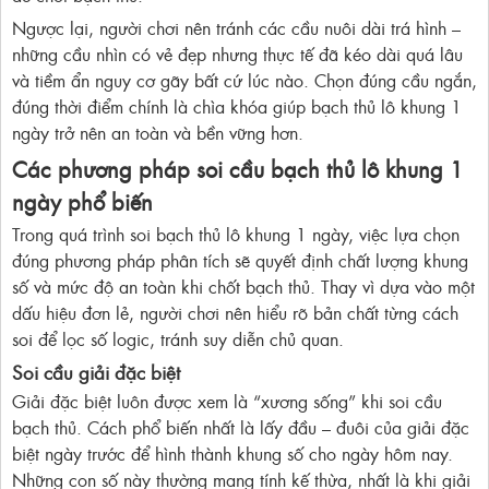
Ngược lại, người chơi nên tránh các cầu nuôi dài trá hình –
những cầu nhìn có vẻ đẹp nhưng thực tế đã kéo dài quá lâu
và tiềm ẩn nguy cơ gãy bất cứ lúc nào. Chọn đúng cầu ngắn,
đúng thời điểm chính là chìa khóa giúp bạch thủ lô khung 1
ngày trở nên an toàn và bền vững hơn.
Các phương pháp soi cầu bạch thủ lô khung 1
ngày phổ biến
Trong quá trình soi bạch thủ lô khung 1 ngày, việc lựa chọn
đúng phương pháp phân tích sẽ quyết định chất lượng khung
số và mức độ an toàn khi chốt bạch thủ. Thay vì dựa vào một
dấu hiệu đơn lẻ, người chơi nên hiểu rõ bản chất từng cách
soi để lọc số logic, tránh suy diễn chủ quan.
Soi cầu giải đặc biệt
Giải đặc biệt luôn được xem là “xương sống” khi soi cầu
bạch thủ. Cách phổ biến nhất là lấy đầu – đuôi của giải đặc
biệt ngày trước để hình thành khung số cho ngày hôm nay.
Những con số này thường mang tính kế thừa, nhất là khi giải