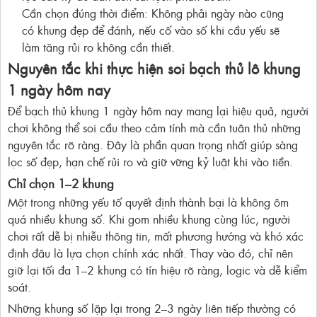
Cần chọn đúng thời điểm: Không phải ngày nào cũng
có khung đẹp để đánh, nếu cố vào số khi cầu yếu sẽ
làm tăng rủi ro không cần thiết.
Nguyên tắc khi thực hiện soi bạch thủ lô khung
1 ngày hôm nay
Để bạch thủ khung 1 ngày hôm nay mang lại hiệu quả, người
chơi không thể soi cầu theo cảm tính mà cần tuân thủ những
nguyên tắc rõ ràng. Đây là phần quan trọng nhất giúp sàng
lọc số đẹp, hạn chế rủi ro và giữ vững kỷ luật khi vào tiền.
Chỉ chọn 1–2 khung
Một trong những yếu tố quyết định thành bại là không ôm
quá nhiều khung số. Khi gom nhiều khung cùng lúc, người
chơi rất dễ bị nhiễu thông tin, mất phương hướng và khó xác
định đâu là lựa chọn chính xác nhất. Thay vào đó, chỉ nên
giữ lại tối đa 1–2 khung có tín hiệu rõ ràng, logic và dễ kiểm
soát.
Những khung số lặp lại trong 2–3 ngày liên tiếp thường có