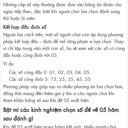
Những cặp số này thường được đưa vào bảng dự đoán cho
ngày tiếp theo, đặc biệt khi người chơi lựa chọn đánh song
thủ hoặc lô xiên.
Kết hợp đầu đuôi số
Ngoài hai cách trên, một số người chơi còn áp dụng phương
pháp kết hợp đầu – đuôi để mở rộng phạm vi lựa chọn. Thay
vì chỉ tập trung vào một con số, họ sẽ xem xét các số có cùng
đầu hoặc cùng đuôi với 05.
Ví dụ:
Các số cùng đầu 0: 01, 02, 03, 04, 05
Các số cùng đuôi 5: 15, 25, 35, 45, 55
Phương pháp này giúp tạo ra nhiều phương án lựa chọn hơn,
đồng thời mang đến thêm gợi ý thú vị cho người chơi khi
tham khảo bảng số sau khi đề 05 xuất hiện.
Bật mí các kinh nghiệm chọn số đề về 05 hôm
sau đánh gì
Khi đề 05 xuất hiện trong bảng kết quả, nhiều người chơi