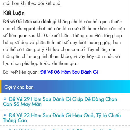
mái hơn khi theo dõi kết quả.
Kết Luận
Đề về 05 hôm sau đánh gì
không chỉ là câu hỏi quen thuộc
của nhiều người chơi mà còn là cơ sở để tham khảo các cặp
số liên quan sau khi 05 xuất hiện. Thông qua việc tổng hợp
bảng số đẹp và phân tích một số quy luật thường gặp, bạn
có thể có thêm gợi ý khi lựa chọn con số. Tuy nhiên, các
thông tin chỉ mang tính tham khảo, vì vậy hãy cân nhắc và
lựa chọn phù hợp trước khi tham gia.
Bài viết liên quan:
Đề Về 06 Hôm Sau Đánh Gì
Gợi ý cho bạn
Đề Về 29 Hôm Sau Đánh Gì Giúp Dễ Dàng Chọn
Con Số May Mắn
Đề Về 23 Hôm Sau Đánh Gì Hiệu Quả, Tỷ Lệ Chiến
Thắng Cao