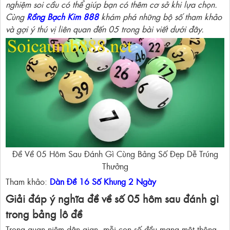
nghiệm soi cầu có thể giúp bạn có thêm cơ sở khi lựa chọn.
Cùng
Rồng Bạch Kim 888
khám phá những bộ số tham khảo
và gợi ý thú vị liên quan đến 05 trong bài viết dưới đây.
Đề Về 05 Hôm Sau Đánh Gì Cùng Bảng Số Đẹp Dễ Trúng
Thưởng
Tham khảo:
Dàn Đề 16 Số Khung 2 Ngày
Giải đáp ý nghĩa đề về số 05 hôm sau đánh gì
trong bảng lô đề
Trong quan niệm dân gian, mỗi con số đều mang một thông