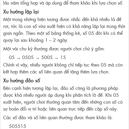
lâu năm tổng hợp và áp dụng để tham khảo khi lựa chọn số.
Xu hướng lặp lại
Một trong những hiện tượng được nhắc đến khá nhiều là đề
rơi, tức là con số vừa xuất hiện có khả năng lặp lại trong thời
gian ngắn. Theo một số bảng thống kê, số 05 đôi khi có thể
quay lại sau khoảng 1 – 2 ngày.
Một vài chu kỳ thường được người chơi chú ý gồm:
05 → 05
05 → 50
05 → 15
Chính vì vậy, nhiều người không chỉ tiếp tục theo 05 mà còn
kết hợp thêm các số liên quan để tăng thêm lựa chọn.
Xu hướng đảo số
Bên cạnh hiện tượng lặp lại, đảo số cũng là phương pháp
được khá nhiều người áp dụng khi phân tích lô đề. Khi 05
xuất hiện, người chơi thường quan tâm đến những con số có
sự hoán đổi vị trí hoặc liên quan trực tiếp đến cặp số này.
Các số đảo và số liên quan thường được tham khảo là:
50
55
15