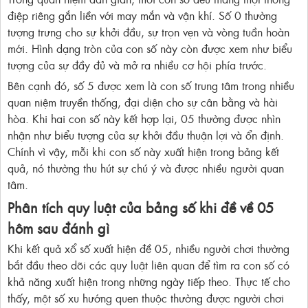
điệp riêng gắn liền với may mắn và vận khí. Số 0 thường
tượng trưng cho sự khởi đầu, sự trọn vẹn và vòng tuần hoàn
mới. Hình dạng tròn của con số này còn được xem như biểu
tượng của sự đầy đủ và mở ra nhiều cơ hội phía trước.
Bên cạnh đó, số 5 được xem là con số trung tâm trong nhiều
quan niệm truyền thống, đại diện cho sự cân bằng và hài
hòa. Khi hai con số này kết hợp lại, 05 thường được nhìn
nhận như biểu tượng của sự khởi đầu thuận lợi và ổn định.
Chính vì vậy, mỗi khi con số này xuất hiện trong bảng kết
quả, nó thường thu hút sự chú ý và được nhiều người quan
tâm.
Phân tích quy luật của bảng số khi đề về 05
hôm sau đánh gì
Khi kết quả xổ số xuất hiện đề 05, nhiều người chơi thường
bắt đầu theo dõi các quy luật liên quan để tìm ra con số có
khả năng xuất hiện trong những ngày tiếp theo. Thực tế cho
thấy, một số xu hướng quen thuộc thường được người chơi