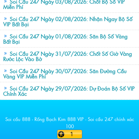
Soi Cầu 247 Ngày 03/08/2026: Chốt Bộ Số VIP
Miễn Phí
Soi Cầu 247 Ngày 02/08/2026: Nhận Ngay Bộ Số
VIP Bất Bại
Soi Cầu 247 Ngày 01/08/2026: Săn Bộ Số Vàng
Bất Bại
Soi Cầu 247 Ngày 31/07/2026: Chốt Số Giờ Vàng
Rước Lộc Vào Bờ
Soi Cầu 247 Ngày 30/07/2026: Săn Đường Cầu
Vàng VIP Miễn Phí
Soi Cầu 247 Ngày 29/07/2026: Dự Đoán Bộ Số VIP
Chính Xác
Soi cầu 888 - Rồng Bạch Kim 888 VIP - Soi cầu 247 chính xác
100