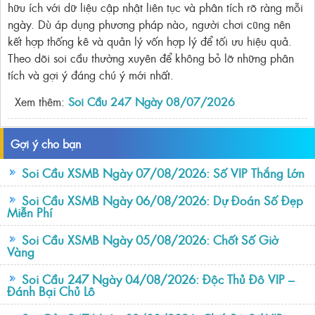
hữu ích với dữ liệu cập nhật liên tục và phân tích rõ ràng mỗi
ngày. Dù áp dụng phương pháp nào, người chơi cũng nên
kết hợp thống kê và quản lý vốn hợp lý để tối ưu hiệu quả.
Theo dõi soi cầu thường xuyên để không bỏ lỡ những phân
tích và gợi ý đáng chú ý mới nhất.
Xem thêm:
Soi Cầu 247 Ngày 08/07/2026
Gợi ý cho bạn
Soi Cầu XSMB Ngày 07/08/2026: Số VIP Thắng Lớn
Soi Cầu XSMB Ngày 06/08/2026: Dự Đoán Số Đẹp
Miễn Phí
Soi Cầu XSMB Ngày 05/08/2026: Chốt Số Giờ
Vàng
Soi Cầu 247 Ngày 04/08/2026: Độc Thủ Đô VIP –
Đánh Bại Chủ Lô