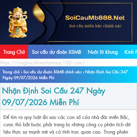
Trang Chủ
Soi cầu dự đoán XSMB
Nuôi lô khung
Kinh 
https://rongbachkimchinhxac100.com/
|
Trang chủ
›
Soi cầu dự đoán XSMB chính xác
›
Nhận Định Soi Cầu 247
Ngày 09/07/2026 Miễn Phí
Nhận Định Soi Cầu 247 Ngày
09/07/2026 Miễn Phí
Để tìm ra quy luật ẩn sau các con số của nhà đài miền Bắc,
cược thủ bắt buộc phải trang bị những công cụ phân tích dữ
liệu thực sự mạnh mẽ và có tính trực quan cao. Trong phiên