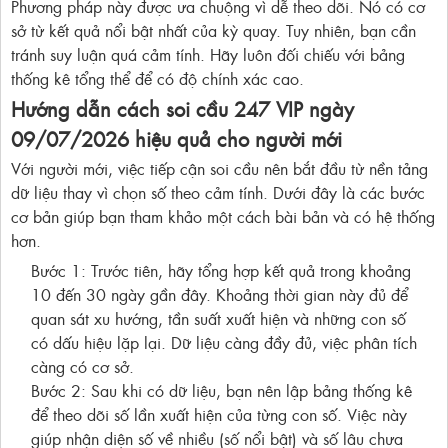
Phương pháp này được ưa chuộng vì dễ theo dõi. Nó có cơ
sở từ kết quả nổi bật nhất của kỳ quay. Tuy nhiên, bạn cần
tránh suy luận quá cảm tính. Hãy luôn đối chiếu với bảng
thống kê tổng thể để có độ chính xác cao.
Hướng dẫn cách soi cầu 247 VIP ngày
09/07/2026 hiệu quả cho người mới
Với người mới, việc tiếp cận soi cầu nên bắt đầu từ nền tảng
dữ liệu thay vì chọn số theo cảm tính. Dưới đây là các bước
cơ bản giúp bạn tham khảo một cách bài bản và có hệ thống
hơn.
Bước 1: Trước tiên, hãy tổng hợp kết quả trong khoảng
10 đến 30 ngày gần đây. Khoảng thời gian này đủ để
quan sát xu hướng, tần suất xuất hiện và những con số
có dấu hiệu lặp lại. Dữ liệu càng đầy đủ, việc phân tích
càng có cơ sở.
Bước 2: Sau khi có dữ liệu, bạn nên lập bảng thống kê
để theo dõi số lần xuất hiện của từng con số. Việc này
giúp nhận diện số về nhiều (số nổi bật) và số lâu chưa