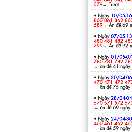
579
→ Trượt
• Ngày
10/05-1
860 861 862 86
589
→ Ăn đề 69 n
• Ngày
07/05-1
480 481 482 48
799
→ Ăn đề 92 n
• Ngày
01/05-0
780 781 782 78
→ ăn đề 41 ngày
• Ngày
30/04-0
470 471 472 47
→ ăn đề 75 ngày
• Ngày
28/04-0
570 571 572 57
→ ăn đề 69 ngày
• Ngày
24/04-3
460 461 462 46
→ ăn đề 59 ngày