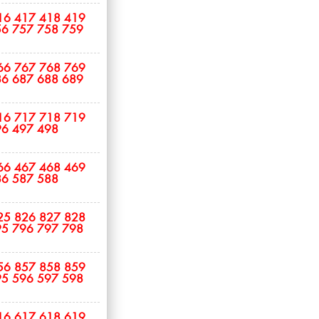
16 417 418 419
56 757 758 759
66 767 768 769
86 687 688 689
16 717 718 719
96 497 498
66 467 468 469
86 587 588
25 826 827 828
95 796 797 798
56 857 858 859
95 596 597 598
16 617 618 619