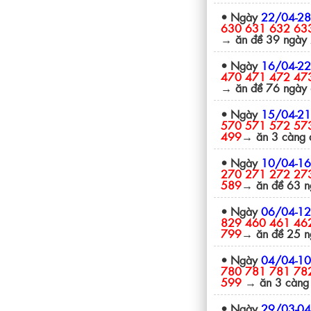
• Ngày
22/04-2
630 631 632 63
→ ăn đề 39 ngày
• Ngày
16/04-2
470 471 472 47
→ ăn đề 76 ngày
• Ngày
15/04-2
570 571 572 57
499
→ ăn 3 càng 
• Ngày
10/04-1
270 271 272 27
589
→ ăn đề 63 n
• Ngày
06/04-1
829 460 461 46
799
→ ăn đề 25 n
• Ngày
04/04-1
780 781 781 78
599
→ ăn 3 càng
• Ngày
29/03-0