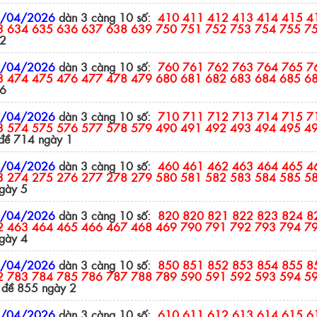
8/04/2026
dàn 3 càng 10 số:
410 411 412 413 414 415 4
3 634 635 636 637 638 639 750 751 752 753 754 755 7
 2
2/04/2026
dàn 3 càng 10 số:
760 761 762 763 764 765 7
3 474 475 476 477 478 479 680 681 682 683 684 685 6
 6
1/04/2026
dàn 3 càng 10 số:
710 711 712 713 714 715 7
3 574 575 576 577 578 579 490 491 492 493 494 495 4
đề 714 ngày 1
6/04/2026
dàn 3 càng 10 số:
460 461 462 463 464 465 4
3 274 275 276 277 278 279 580 581 582 583 584 585 5
gày 5
2/04/2026
dàn 3 càng 10 số:
820 820 821 822 823 824 8
2 463 464 465 466 467 468 469 790 791 792 793 794 7
gày 4
0/04/2026
dàn 3 càng 10 số:
850 851 852 853 854 855 8
2 783 784 785 786 787 788 789 590 591 592 593 594 5
 đề 855 ngày 2
4/04/2026
dàn 3 càng 10 số:
610 611 612 613 614 615 6