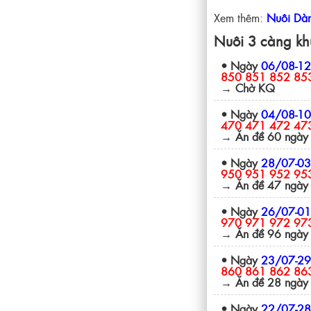
Xem thêm:
Nuôi Dà
Nuôi 3 càng kh
• Ngày
06/08-1
850 851 852 85
→ Chờ KQ
• Ngày
04/08-1
470 471 472 47
→ Ăn đề 60 ngày
• Ngày
28/07-0
950 951 952 95
→ Ăn đề 47 ngày
• Ngày
26/07-0
970 971 972 97
→ Ăn đề 96 ngày
• Ngày
23/07-2
860 861 862 86
→ Ăn đề 28 ngày
• Ngày
22/07-2