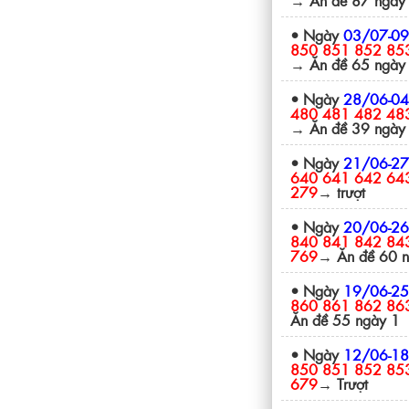
→ Ăn đề 87 ngày
• Ngày
03/07-0
850 851 852 85
→ Ăn đề 65 ngày
• Ngày
28/06-0
480 481 482 48
→ Ăn đề 39 ngày
• Ngày
21/06-2
640 641 642 64
279
→ trượt
• Ngày
20/06-2
840 841 842 84
769
→ Ăn đề 60 n
• Ngày
19/06-2
860 861 862 86
Ăn đề 55 ngày 1
• Ngày
12/06-1
850 851 852 85
679
→ Trượt