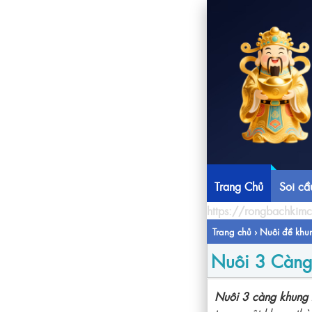
Trang Chủ
Soi c
https://rongbachkim
Trang chủ
›
Nuôi đề khu
Nuôi 3 Càng
Nuôi 3 càng khung