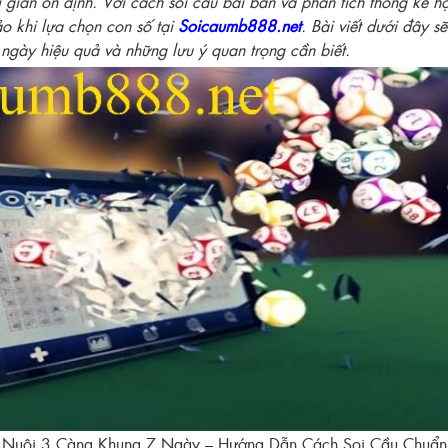
 gian ổn định. Với cách soi cầu bài bản và phân tích thống kê hợ
o khi lựa chọn con số tại
Soicaumb888.net
. Bài viết dưới đây s
ngày hiệu quả và những lưu ý quan trọng cần biết.
Nuôi 3 Càng Khung 7 Ngày – Hướng Dẫn Cách Soi Cầu Chuẩn