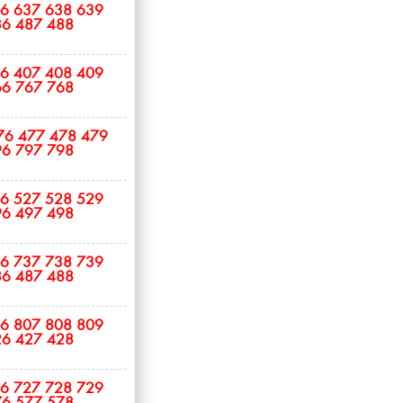
6 637 638 639
86 487 488
6 407 408 409
66 767 768
76 477 478 479
96 797 798
6 527 528 529
96 497 498
6 737 738 739
86 487 488
6 807 808 809
26 427 428
6 727 728 729
76 577 578