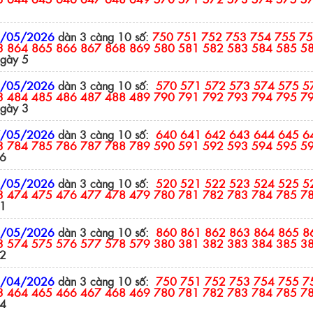
6/05/2026
dàn 3 càng 10 số:
750 751 752 753 754 755 75
3 864 865 866 867 868 869 580 581 582 583 584 585 5
gày 5
3/05/2026
dàn 3 càng 10 số:
570 571 572 573 574 575 5
3 484 485 486 487 488 489 790 791 792 793 794 795 7
gày 3
7/05/2026
dàn 3 càng 10 số:
640 641 642 643 644 645 6
3 784 785 786 787 788 789 590 591 592 593 594 595 5
 6
6/05/2026
dàn 3 càng 10 số:
520 521 522 523 524 525 5
3 474 475 476 477 478 479 780 781 782 783 784 785 7
 1
4/05/2026
dàn 3 càng 10 số:
860 861 862 863 864 865 8
3 574 575 576 577 578 579 380 381 382 383 384 385 3
 2
0/04/2026
dàn 3 càng 10 số:
750 751 752 753 754 755 7
3 464 465 466 467 468 469 780 781 782 783 784 785 7
 4