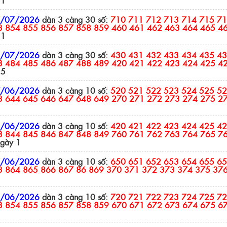
 1
9/07/2026
dàn 3 càng 30 số:
710 711 712 713 714 715 71
3 854 855 856 857 858 859 460 461 462 463 464 465 4
 1
4/07/2026
dàn 3 càng 30 số:
430 431 432 433 434 435 43
3 484 485 486 487 488 489 420 421 422 423 424 425 4
 5
7/06/2026
dàn 3 càng 10 số:
520 521 522 523 524 525 52
3 644 645 646 647 648 649 270 271 272 273 274 275 2
6/06/2026
dàn 3 càng 10 số:
420 421 422 423 424 425 42
3 844 845 846 847 848 849 760 761 762 763 764 765 7
gày 1
5/06/2026
dàn 3 càng 10 số:
650 651 652 653 654 655 65
3 864 865 866 867 86 869 370 371 372 373 374 375 37
8/06/2026
dàn 3 càng 10 số:
720 721 722 723 724 725 72
3 854 855 856 857 858 859 670 671 672 673 674 675 6