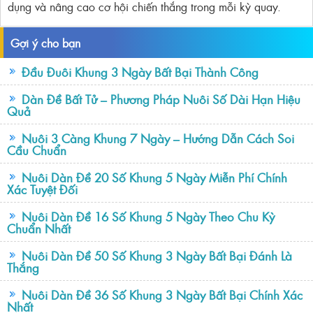
dụng và nâng cao cơ hội chiến thắng trong mỗi kỳ quay.
Gợi ý cho bạn
Đầu Đuôi Khung 3 Ngày Bất Bại Thành Công
Dàn Đề Bất Tử – Phương Pháp Nuôi Số Dài Hạn Hiệu
Quả
Nuôi 3 Càng Khung 7 Ngày – Hướng Dẫn Cách Soi
Cầu Chuẩn
Nuôi Dàn Đề 20 Số Khung 5 Ngày Miễn Phí Chính
Xác Tuyệt Đối
Nuôi Dàn Đề 16 Số Khung 5 Ngày Theo Chu Kỳ
Chuẩn Nhất
Nuôi Dàn Đề 50 Số Khung 3 Ngày Bất Bại Đánh Là
Thắng
Nuôi Dàn Đề 36 Số Khung 3 Ngày Bất Bại Chính Xác
Nhất