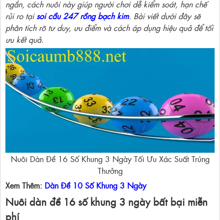
ngắn, cách nuôi này giúp người chơi dễ kiểm soát, hạn chế
rủi ro tại
soi cầu 247 rồng bạch kim
. Bài viết dưới đây sẽ
phân tích rõ tư duy, ưu điểm và cách áp dụng hiệu quả để tối
ưu kết quả.
Nuôi Dàn Đề 16 Số Khung 3 Ngày Tối Ưu Xác Suất Trúng
Thưởng
Xem Thêm:
Dàn Đề 10 Số Khung 3 Ngày
Nuôi dàn đề 16 số khung 3 ngày bất bại miễn
phí