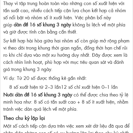
Thay vì tập trung hoàn toàn vào những con số xuất hiện với
tần suất cao, nhiều cách tiếp cận lựa chọn kết hợp cả nhóm
số nổi bật và nhóm số ít xuất hiện. Việc phân bổ này
giúp
dàn đề 16 số khung 3 ngày
không bị lệch về một phía
và giữ được tính cân bằng cần thiết.
Sự kết hợp hài hòa giữa hai nhóm số còn giúp mở rộng phạm
vi theo dõi trong khung thời gian ngắn, đồng thời hạn chế rủi
ro khi chỉ dựa vào một xu hướng duy nhất. Đây được xem là
cách nhìn linh hoạt, phù hợp với mục tiêu quan sát và đánh
giá trong khung 3 ngày.
Ví dụ: Từ 20 số được thống kê gần nhất:
8 số xuất hiện từ 2–3 lần
12 số chỉ xuất hiện 0–1 lần
Nuôi dàn đề 16 số khung 3 ngày
có thể được chia theo tỷ lệ
minh họa như: 8 số có tần suất cao + 8 số ít xuất hiện, nhằm
tránh việc dàn quá lệch về một phía.
Theo chu kỳ lặp lại
Một số cách tiếp cận dựa trên việc xem xét dữ liệu đã qua để
nhận diện những con số có xu hướng lặp lại theo chu kỳ nhất