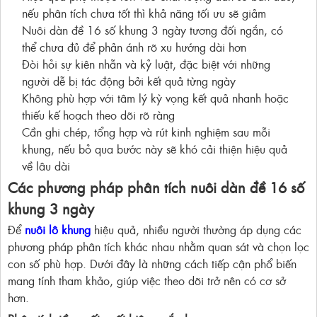
nếu phân tích chưa tốt thì khả năng tối ưu sẽ giảm
Nuôi dàn đề 16 số khung 3 ngày
tương đối ngắn, có
thể chưa đủ để phản ánh rõ xu hướng dài hơn
Đòi hỏi sự kiên nhẫn và kỷ luật, đặc biệt với những
người dễ bị tác động bởi kết quả từng ngày
Không phù hợp với tâm lý kỳ vọng kết quả nhanh hoặc
thiếu kế hoạch theo dõi rõ ràng
Cần ghi chép, tổng hợp và rút kinh nghiệm sau mỗi
khung, nếu bỏ qua bước này sẽ khó cải thiện hiệu quả
về lâu dài
Các phương pháp phân tích nuôi dàn đề 16 số
khung 3 ngày
Để
nuôi lô khung
hiệu quả, nhiều người thường áp dụng các
phương pháp phân tích khác nhau nhằm quan sát và chọn lọc
con số phù hợp. Dưới đây là những cách tiếp cận phổ biến
mang tính tham khảo, giúp việc theo dõi trở nên có cơ sở
hơn.