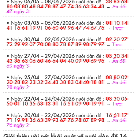
• Ngày
06/05 – 08/05/2026
nuôi dàn đề :
38 83 68
86 08 80 48 84 78 87 47 74 36 63 34 43
→
Ăn đề
47 ngày 3
• Ngày
03/05 – 05/05/2026
nuôi dàn đề :
01 10 14
41 16 61 19 91 06 60 69 96 47 74 67 76
→
Trượt
• Ngày
30/04 – 02/05/2026
nuôi dàn đề :
02 20 27
72 29 92 07 70 08 80 78 87 89 98 79 97
→
Trượt
• Ngày
27/04 – 29/04/2026
nuôi dàn đề :
03 30 34
43 36 63 06 60 46 64 04 40 09 90 69 96
→
Ăn đề
69 ngày 3
• Ngày
25/04 – 27/04/2026
nuôi dàn đề :
08 80 02
20 28 82 23 32 34 43 38 83 04 40 18 81
→
Ăn đề
28 ngày 2
• Ngày
22/04 – 24/04/2026
nuôi dàn đề :
03 30 05
50 01 10 35 53 13 31 15 51 09 90 19 91
→
Trượt
• Ngày
20/04 – 22/04/2026
nuôi dàn đề :
16 61 17
71 19 91 36 63 39 93 67 76 78 87 89 98
→
Ăn đề
76 ngày 2
Giới thiệu vài nét khái quát về nuôi dàn đề 16